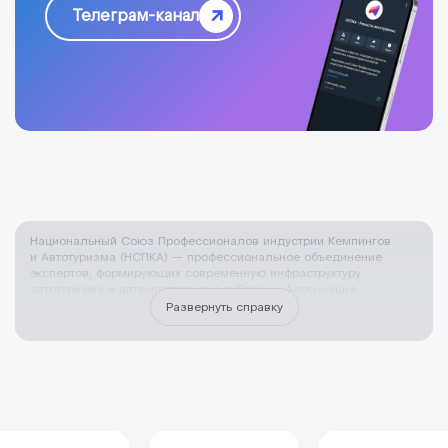
Телеграм-канал
Национальный Союз Профессионалов индустрии Кемпингов
и Автотуризма (НСПКА) — профессиональное объединение
экспертов, формирующих современную инфраструктуру
автотуризма и автомототуризма в России. Ассоциация
развивает рынок караванинга, домов на колесах и кемпингов,
Развернуть справку
продвигает профессиональные стандарты и помогает регионам
создавать комфортную туристическую среду для
самостоятельных путешественников на автодомах, кемперах,
караванах и автоприцепах. В НСПКА входят специалисты,
которые много лет занимаются проектированием,
строительством и эксплуатацией кемпингов, автокемпингов,
глэмпингов и иных объектов для автопутешествий. Это
инженеры, девелоперы, производители оборудования для