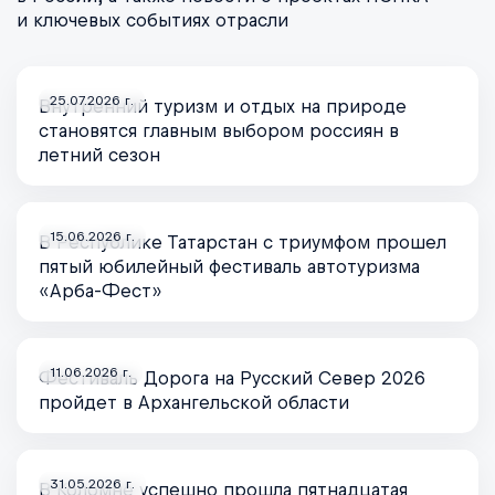
и ключевых событиях отрасли
25.07.2026 г.
Внутренний туризм и отдых на природе
становятся главным выбором россиян в
летний сезон
15.06.2026 г.
В Республике Татарстан с триумфом прошел
пятый юбилейный фестиваль автотуризма
«Арба-Фест»
11.06.2026 г.
Фестиваль Дорога на Русский Север 2026
пройдет в Архангельской области
31.05.2026 г.
В Коломне успешно прошла пятнадцатая