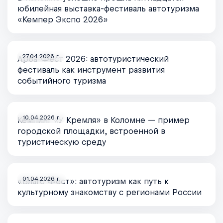
юбилейная выставка-фестиваль автотуризма
«Кемпер Экспо 2026»
27.04.2026 г.
Арба-Фест 2026: автотуристический
фестиваль как инструмент развития
событийного туризма
10.04.2026 г.
Кемпинг «У Кремля» в Коломне — пример
городской площадки, встроенной в
туристическую среду
01.04.2026 г.
«Благо Фест»: автотуризм как путь к
культурному знакомству с регионами России