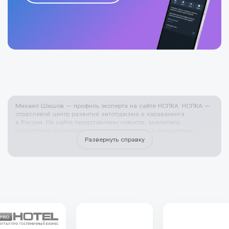
Михаил Шишов — профиль эксперта на сайте НСПКА. НСПКА —
отраслевой центр развития автотуризма и караванинга
в России. На сайте представлены новости, аналитика,
экспертные материалы, стандарты, проекты и инициативы,
направленные на формирование современной инфраструктуры
Развернуть справку
путешествий Эксперт НСПКА — это признанный специалист
с практическим опытом в сфере автотуризма, караванинга
и кемпинговой инфраструктуры. Эксперты Союза участвуют
в проектировании и развитии кемпингов и кемпстоянок,
создании автомобильных маршрутов для самостоятельных
путешественников, внедрении стандартов и систем
классификации, а также в оценке и сопровождении профильных
проектов на территории России. НСПКА привлекает экспертов
к работе с органами власти, инвесторами и бизнесом,
к подготовке методических материалов, обучающих программ
и профессиональных рекомендаций для отрасли. Участие