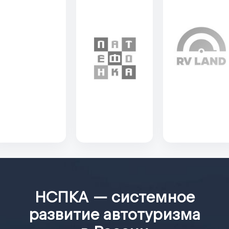
конкретного эксперта в деятельности Союза подтверждает его
высокую квалификацию, вовлечённость в развитие рынка
и готовность отвечать за качество решений, принимаемых
в интересах устойчивого развития индустрии кемпингов
и автотуризма.
НСПКА
>
Эксперты
>
Михаил Шишов
НСПКА — системное
развитие автотуризма