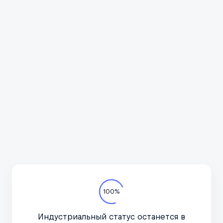
Всё про автотуризм
Подпишитесь на канал
в курсе актуальных но
важное, только по дел
Телеграм-канал
100%
Индустриальный статус останется в