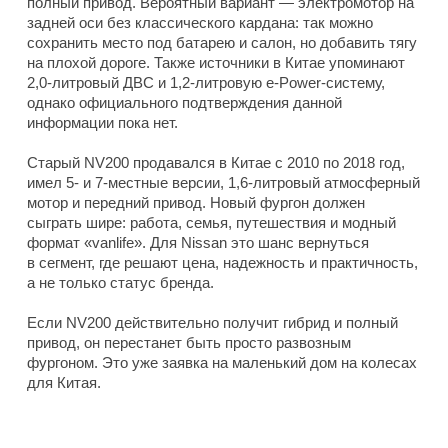
полный привод. Вероятный вариант — электромотор на
задней оси без классического кардана: так можно
сохранить место под батарею и салон, но добавить тягу
на плохой дороге. Также источники в Китае упоминают
2,0-литровый ДВС и 1,2-литровую e-Power-систему,
однако официального подтверждения данной
информации пока нет.
Старый NV200 продавался в Китае с 2010 по 2018 год,
имел 5- и 7-местные версии, 1,6-литровый атмосферный
мотор и передний привод. Новый фургон должен
сыграть шире: работа, семья, путешествия и модный
формат «vanlife». Для Nissan это шанс вернуться
в сегмент, где решают цена, надежность и практичность,
а не только статус бренда.
Если NV200 действительно получит гибрид и полный
привод, он перестанет быть просто развозным
фургоном. Это уже заявка на маленький дом на колесах
для Китая.