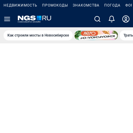
НЕДВИЖИМОСТЬ
ПРОМОКОДЫ
ЗНАКОМСТВА
ПОГОДА
ФО
Как строили мосты в Новосибирске
Траты