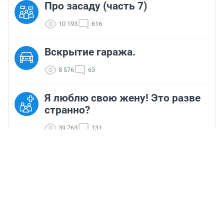
Про засаду (часть 7)
10 193
616
Вскрытие гаража.
8 576
63
Я люблю свою жену! Это разве
странно?
39 763
131
40
Комментарии
Такси Мой Город ( Стандарт 2-
212-212 / Комфорт 230-33-33)
720 052
965
бессонница