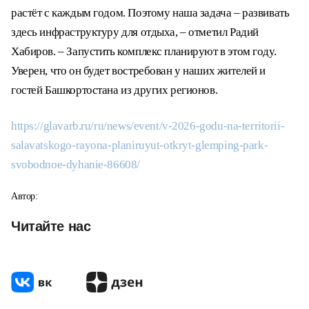
– Салаватский район – это прежде всего
уникальная природа, красивейшие места. И
поток туристов сюда растёт с каждым годом.
Поэтому наша задача – развивать здесь
инфраструктуру для отдыха, – отметил Радий
Хабиров. – Запустить комплекс планируют в
этом году. Уверен, что он будет востребован у
наших жителей и гостей Башкортостана из
других регионов.
https://glavarb.ru/ru/news/event/v-2026-godu-na-
territorii-salavatskogo-rayona-planiruyut-otkryt-
glemping-park-svobodnoe-dyhanie-86608/
Автор: