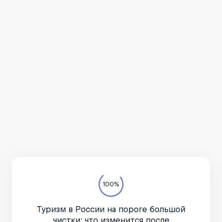
Всё про автотуризм
Подпишитесь на канал
в курсе актуальных но
важное, только по дел
Телеграм-канал
100%
Туризм в России на пороге большой
тевка», реестры отелей, гидов и турфирм, новости Минэкономразвития и 
чистки: что изменится после