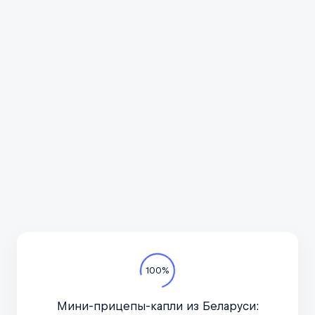
Всё про автотуризм
Подпишитесь на канал
в курсе актуальных но
важное, только по дел
Телеграм-канал
100%
Мини-прицепы-капли из Беларуси: