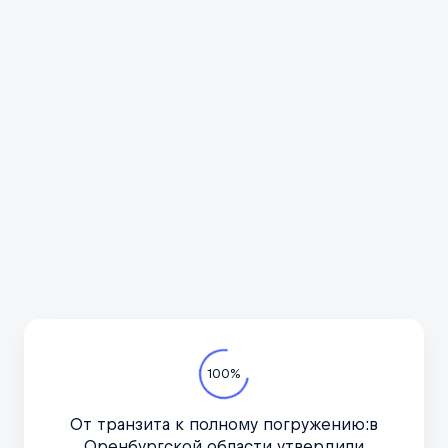
Всё про автотуризм
Подпишитесь на канал
в курсе актуальных но
важное, только по дел
Телеграм-канал
100%
От транзита к полному погружению:в
Оренбургской области утвердили