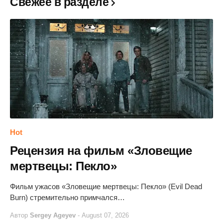
Свежее в разделе
Hot
Рецензия на фильм «Зловещие
мертвецы: Пекло»
Фильм ужасов «Зловещие мертвецы: Пекло» (Evil Dead
Burn) стремительно примчался…
Автор
Sergey Ageyev
-
August 07, 2026