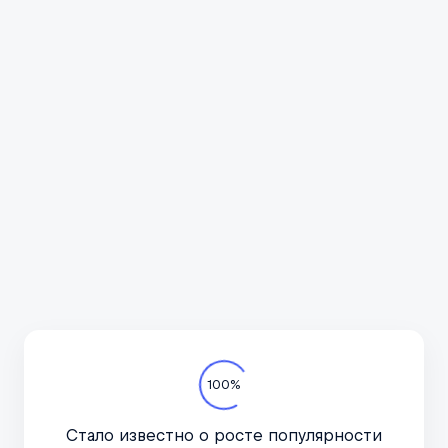
Всё про автотуризм
Подпишитесь на канал
в курсе актуальных но
важное, только по дел
Телеграм-канал
100%
Стало известно о росте популярности