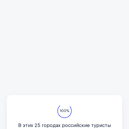
Всё про автотуризм
Подпишитесь на канал
в курсе актуальных но
важное, только по дел
Телеграм-канал
100%
В этих 25 городах российские туристы