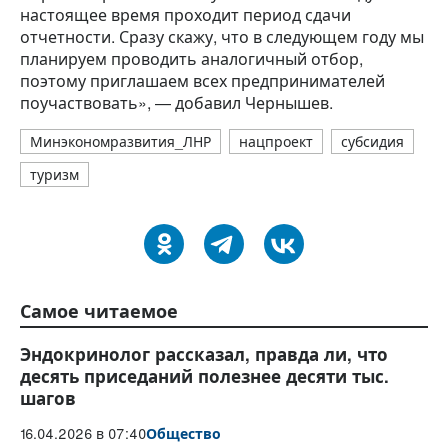
территорий объектов кемпинг-
размещения», — проинформировал
начальник отдела.
Руководитель уточнил, что три субъекта получили
средства на обустройство пляжей, еще два — на
устройство бассейнов, в том числе для лиц с
ограниченными возможностями здоровья.
«Проекты реализованы успешно в 2025 году. В
настоящее время проходит период сдачи
отчетности. Сразу скажу, что в следующем году мы
планируем проводить аналогичный отбор, поэтому
приглашаем всех предпринимателей
поучаствовать», — добавил Чернышев.
Минэкономразвития_ЛНР
нацпроект
субсидия
туризм