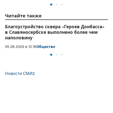
Самое читаемое
Эндокринолог рассказал, правда ли, что
Ка
десять приседаний полезнее десяти тыс.
в
шагов
18.
16.04.2026 в 07:40
Общество
Читайте также
Благоустройство сквера «Героев Донбасса»
Бо
в Славяносербске выполнено более чем
об
наполовину
05
05.08.2026 в 13:18
Общество