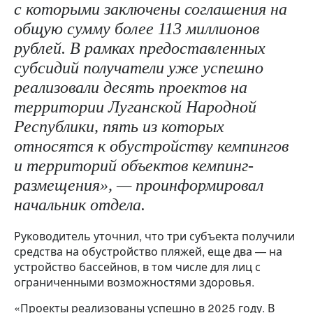
Он рассказал, что в прошлом году ведомство
провело два конкурсных отбора среди
индивидуальных предпринимателей и юридических
лиц на получение единой субсидии в рамках
национального проекта «Туризм и
гостеприимство».
«По итогам двух конкурсных отборов
были определены десять победителей, с
которыми заключены соглашения на
общую сумму более 113 миллионов
рублей. В рамках предоставленных
субсидий получатели уже успешно
реализовали десять проектов на
территории Луганской Народной
Республики, пять из которых относятся
к обустройству кемпингов и