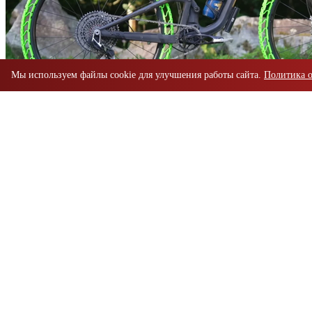
Мы используем файлы cookie для улучшения работы сайта.
Политика 
Timex представила часы Waterbury Classic за
$189 с необычным секундным циферблатом
Оффтопик
14 минут назад
0