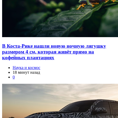
Автор: Camp Tonneau Tents
Источник:
newatlas.com
Компания запустила краудфандинговую кампанию на
Kickstarter с целью собрать 30 000 долларов, и эта цель была
достигнута в первые же дни. Минимальная сумма предзаказа
составляет 1899 долларов, предполагаемая розничная цена —
от 3149 до 3599 долларов в зависимости от размера
платформы. Начало поставок запланировано на январь 2027
года.
Источник
:
New Atlas
Урбанизм и транспорт
Автор
не
входит в состав редакции iXBT.com
(подробнее »)
?
0
5260
0
Автор
Success_SS
Рейтинг
+359.80
Блог
Путешествия и туризм
205
2034
RSS
Вступить
Подписаться
Не упускай интересное! Подпишись на нас в ВК и Telegram.
×