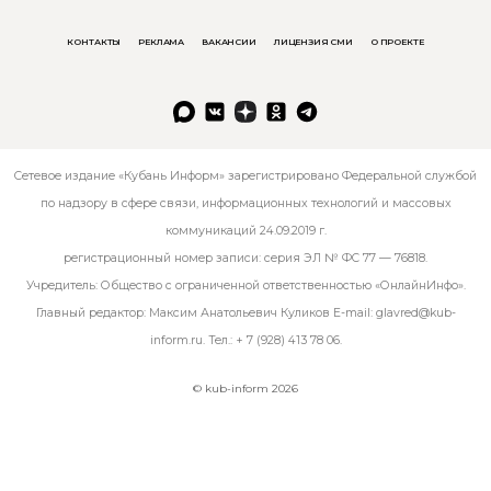
КОНТАКТЫ
РЕКЛАМА
ВАКАНСИИ
ЛИЦЕНЗИЯ СМИ
О ПРОЕКТЕ
Сетевое издание «Кубань Информ» зарегистрировано Федеральной службой
по надзору в сфере связи, информационных технологий и массовых
коммуникаций 24.09.2019 г.
регистрационный номер записи: серия ЭЛ № ФС 77 — 76818.
Учредитель: Общество с ограниченной ответственностью «ОнлайнИнфо».
Главный редактор: Максим Анатольевич Куликов E-mail:
glavred@kub-
inform.ru
. Тел.:
+ 7 (928) 413 78 06
.
© kub-inform 2026