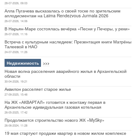
коллективом СХПК
Вчера, 17:59
Задержки рейсов в Нарьян-Маре
Вчера, 17:58
Культура
>>>
Итоги конкурса «Российское дерево года — 2026»
3-08-2026, 20:16
Ирина Гехт сообщила о приезде тренера Сергея Усанова в
НАО
28-07-2026, 09:03
Алла Пугачева высказалась о своей тоске по зрительским
аплодисментам на Laima Rendezvous Jurmala 2026
26-07-2026, 14:06
В Нарьян-Маре состоялась вечёрка «Песни у Печоры, у реки»
26-07-2026, 11:16
Встреча с культурным наследием: Презентация книги Матрёны
Талеевой в НАО
24-07-2026, 11:26
Недвижимость
>>>
Новая волна расселения аварийного жилья в Архангельской