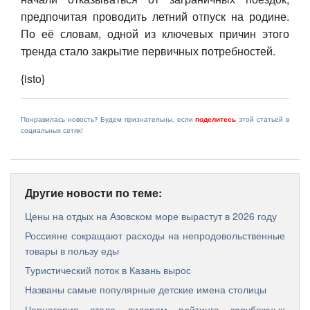
обращают внимание на местоположение, наличие
Wi-Fi, отдельных спален и возможность
размещения с домашними животными. В среднем,
такие поездки длятся около шести суток.
Основатель и руководитель компании по
индивидуальному туризму
Mayel Travel
Майя
Котляр
ранее отмечала, что многие россияне
начали отказываться от заграничных поездок,
предпочитая проводить летний отпуск на родине.
По её словам, одной из ключевых причин этого
тренда стало закрытие первичных потребностей.
{isto}
Понравилась новость? Будем признательны, если
поделитесь
этой статьей в
социальных сетях!