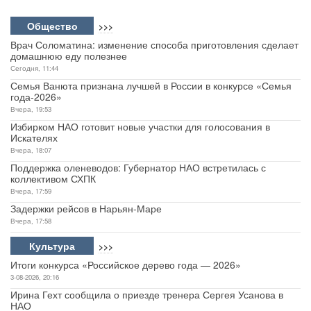
Форум «Арктика. Лёд тронулся» пройдет в Нарьян-Маре
1-08-2026, 12:16
Канал «Свита короля»: команда Лепса отбирала собеседниц
после концерта в Белеке
31-07-2026, 20:18
Аэрофлот отчитался о росте выручки за второй квартал 2026
года
31-07-2026, 17:54
Общество
>>>
Врач Соломатина: изменение способа приготовления сделает
домашнюю еду полезнее
Сегодня, 11:44
Семья Ванюта признана лучшей в России в конкурсе «Семья
года-2026»
Вчера, 19:53
Избирком НАО готовит новые участки для голосования в
Искателях
Вчера, 18:07
Поддержка оленеводов: Губернатор НАО встретилась с