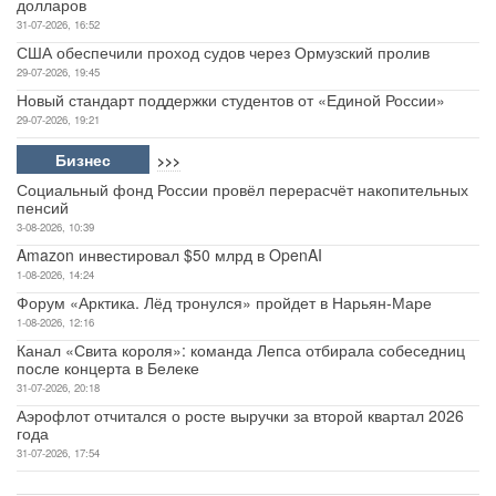
неисправности автомобиля
30-03-2026, 19:58
Политика
>>>
Путин поздравил россиян с Днем ВДВ
2-08-2026, 09:23
Трамп напоминает Украине о долгах и редкоземельных
металлах
1-08-2026, 17:28
США инвестируют в подводный флот 76,6 миллиарда
долларов
31-07-2026, 16:52
США обеспечили проход судов через Ормузский пролив
29-07-2026, 19:45
Новый стандарт поддержки студентов от «Единой России»
29-07-2026, 19:21
Бизнес
>>>
Социальный фонд России провёл перерасчёт накопительных
пенсий
3-08-2026, 10:39
Amazon инвестировал $50 млрд в OpenAI
1-08-2026, 14:24