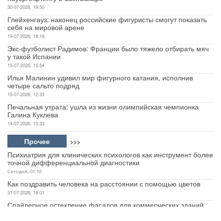
Обновленный Toyota Land Cruiser70: возвращение классики и
новые версии
1-08-2026, 11:41
Названы лучшие кроссоверы для выгодной перепродажи в
2026 году
1-08-2026, 09:49
Спорт
>>>
Сборная Ненецкого округа выступила на турнире по
пауэрлифтингу в Сыктывкаре
30-07-2026, 19:50
Глейхенгауз: наконец российские фигуристы смогут показать
себя на мировой арене
19-07-2026, 18:19
Экс-футболист Радимов: Франции было тяжело отбирать мяч
у такой Испании
15-07-2026, 15:54
Илья Малинин удивил мир фигурного катания, исполнив
четыре сальто подряд
15-07-2026, 12:33
Печальная утрата: ушла из жизни олимпийская чемпионка
Галина Куклева