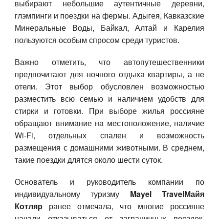
Балкария, Карелия и Беларусь. Эти регионы
привлекают туристов разнообразием предложений
и возможностью насладиться природой.
Эксперты отмечают, что среди
автопутешественников наблюдается растущий
интерес к экотуризму, деревенингу и
гастрономическому отдыху. Россияне всё чаще
выбирают небольшие аутентичные деревни,
глэмпинги и поездки на фермы. Адыгея, Кавказские
Минеральные Воды, Байкал, Алтай и Карелия
пользуются особым спросом среди туристов.
Важно отметить, что автопутешественники
предпочитают для ночного отдыха квартиры, а не
отели. Этот
выбор
обусловлен возможностью
разместить всю семью и наличием удобств для
стирки и готовки. При
выбор
е жилья россияне