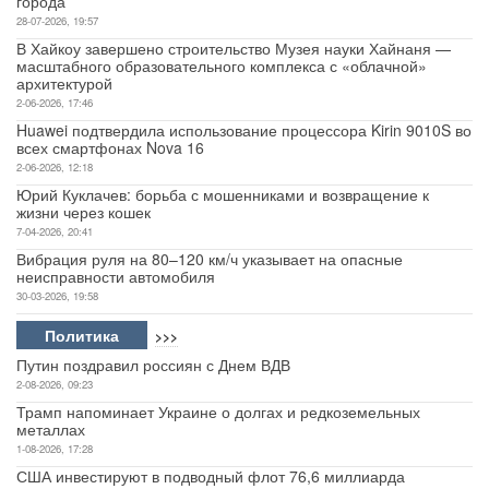
либо войти на сайт под своим именем.
Комментарии:
Оставить комментарий
События
>>>
Нарьян-Мар зеленеет: инженер по озеленению меняет облик
города
28-07-2026, 19:57
В Хайкоу завершено строительство Музея науки Хайнаня —
масштабного образовательного комплекса с «облачной»
архитектурой
2-06-2026, 17:46
Huawei подтвердила использование процессора Kirin 9010S во
всех смартфонах Nova 16
2-06-2026, 12:18
Юрий Куклачев: борьба с мошенниками и возвращение к
жизни через кошек
7-04-2026, 20:41
Вибрация руля на 80–120 км/ч указывает на опасные