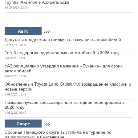
области
30-04-2026, 19:21
Аквилон расселяет старое жилье
27-09-2025, 15:48
На ЖК «АКВАРТАЛ» готовится к монтажу первая в
Архангельске идивидуальная газовая котельная
26-05-2025, 17:42
Продолжается строительство нового ЖК «MySky»
26-06-2024, 11:28
19 мая стартуют продажи квартир в новом жилом комплексе
Группы Аквилон в Архангельске
15-05-2023, 23:54
Авто
>>>
Депутаты предложили скидку на эвакуацию автомобилей
Сегодня, 08:30
Топ-3 недорогих подержанных автомобилей в 2026 году
2-08-2026, 11:30
УАЗ официально утвердил название «Буханка» для своих
автомобилей
1-08-2026, 12:59