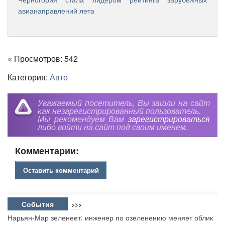
Другие новости по теме:
Цены на отдых на Азовском море вырастут в 2026 году
Россияне сокращают расходы на непродовольственные
товары в пользу еды
Туристический поток в Казань вырос
Названы самые популярные детские имена столицы
Черногория стала лидером рейтинга зарубежных
авианаправлений лета
«
Просмотров: 542
Категория:
Авто
Уважаемый посетитель, Вы зашли на сайт
как незарегистрированный пользователь.
Мы рекомендуем Вам
зарегистрироваться