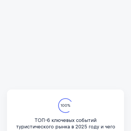
Всё про автотуризм
Подпишитесь на канал
в курсе актуальных но
важное, только по дел
Телеграм-канал
100%
ТОП-6 ключевых событий
туристического рынка в 2025 году и чего
рования туристических услуг Мой Агент вспомним, какие события уходящ