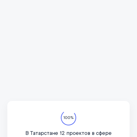
Всё про автотуризм
Подпишитесь на канал
в курсе актуальных но
важное, только по дел
Телеграм-канал
100%
В Татарстане 12 проектов в сфере