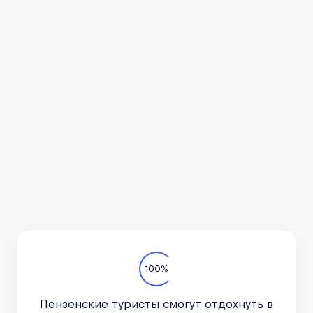
Всё про автотуризм
Подпишитесь на канал
в курсе актуальных но
важное, только по дел
Телеграм-канал
100%
Пензенские туристы смогут отдохнуть в