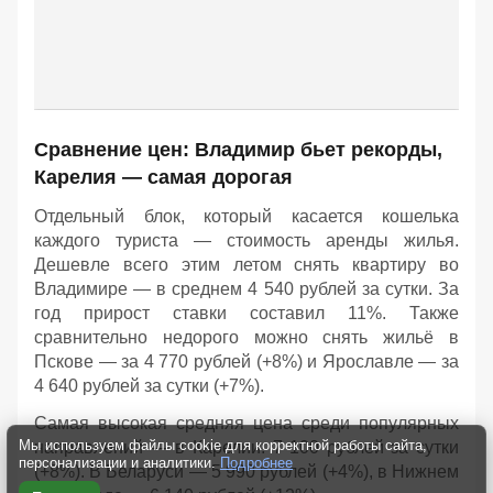
Сравнение цен: Владимир бьет рекорды,
Карелия — самая дорогая
Отдельный блок, который касается кошелька
каждого туриста — стоимость аренды жилья.
Дешевле всего этим летом снять квартиру во
Владимире — в среднем 4 540 рублей за сутки. За
год прирост ставки составил 11%. Также
сравнительно недорого можно снять жильё в
Пскове — за 4 770 рублей (+8%) и Ярославле — за
4 640 рублей за сутки (+7%).
Самая высокая средняя цена среди популярных
Мы используем файлы cookie для корректной работы сайта,
направлений — в Карелии: 7 100 рублей за сутки
персонализации и аналитики.
Подробнее
(+8%). В Беларуси — 5 990 рублей (+4%), в Нижнем