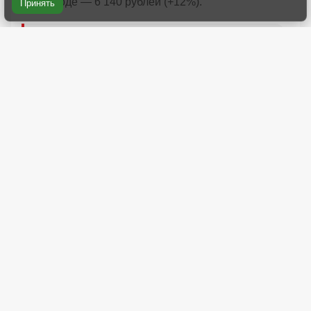
Принять
Новгороде — 6 140 рублей (+12%).
«Путешествие на авто может быть
очень выгодным, особенно при поездках с
семьей или друзьями. Экономия может
достигать 50% по сравнению с
путешествиями на самолете или на
поезде и проживанием в отеле или
санатории», — подчеркивают в
«Суточно.ру».
Спасибо что смотрите рекламу, это поддерживает проект. Прокрутите,
чтобы продолжить читать