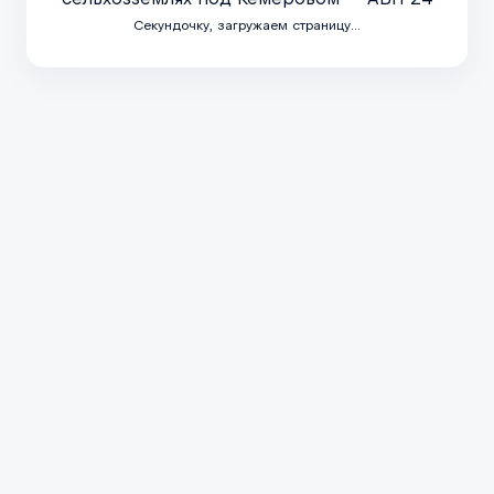
нальной повестки отрасли. В одном разделе собраны публикации о домах 
 инфраструктуры для автопутешествий по России. Такой формат позволяет
Секундочку, загружаем страницу...
маты размещения самостоятельных путешественников. Куратором дайджес
Развернуть справку
но работающих с проектированием кемпингов, эксплуатацией площадок д
му в подборку попадают не случайные упоминания автотуризма, а материа
вной базе, новые национальные и региональные проекты, связанные с раз
землях под Кемеровом — АБН 24