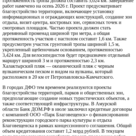
навигацию и информационные стенды. На мысе
Ахлестышева установлен памятный знак «Нулевой километр
велодорог России» и обустроена площадка для отдыха.
В Камчатском крае ведется строительство пешеходной тропы
«На встречу с Тихим океаном» на Халактырском пляже.
Протяженность тропы должна составить 5,024 км. Завершение
работ намечено на осень 2026 г. Проект предусматривает
благоустройство территории, включающее установку
информационных и ограждающих конструкций, создание зон
отдыха, визит-центра, костровых зон, сервисных точек и
смотровых площадок. Частью проекта должен стать
деревянный променад шириной три метра, а общая
протяженность участков с настилом составит 1,6 км. Также
предусмотрен участок грунтовой тропы шириной 1,5 м,
укрепленный щебеночным основанием, протяженностью
3,424 км. Для велосипедистов будет предназначен отдельный
маршрут шириной 3 м и протяженностью 2,3 км.
Халактырский пляж — океанический пляж с черным
вулканическим песком и видом на вулканы, который
расположен в 20 км от Петропавловска-Камчатского.
В городах ДФО тем временем реализуются проекты
благоустройства территорий, парков и общественных зон,
предполагающие создание новых туристических объектов, а