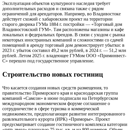
гастрономическими, культурными и ремесленными
площадками. Стоит отметить, что в 2017 г. и 2023 г. власти
Хабаровского края представляли концепции реновации
Речного вокзала, сообщалось о ведении переговоров с
китайскими инвесторами, но финансирование привлечь не
удалось.
Эксплуатация объектов культурного наследия требует
дополнительных расходов и связана также с рядом
ограничений для арендаторов. Например, во Владивостоке
действует схожий с хабаровским проект на территории
старого дворика ГУМа 1884 г. постройки — «Торговый дом
Владивостокский ГУМ». Там расположены магазины и кафе
локальных и федеральных брендов. В связи с уходом с рынка
некоторых иностранных компаний и сложностями со сдачей
помещений в аренду торговый дом демонстрирует убытки: в
2023 г. убыток составил 49,2 млн рублей, в 2024 г. — 51,2 млн
рублей. Летом 2025 г. владеющее ГУМом ООО «Приминвест-
С» перешло под государственное управление.
Строительство новых гостиниц
Что касается создания новых средств размещения, то
правительство Приморского края и краснодарская группа