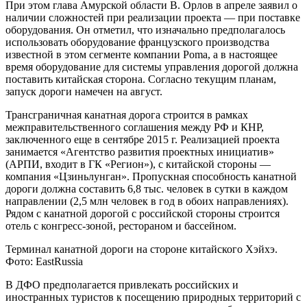
более чем 8 тыс. человек. Тем не менее основного прироста
иностранного турпотока регионы ожидают в 2027 г.
Тем временем в Амурской области в финальной стадии
находится строительство первой трансграничной канатной
дороги между Благовещенском и китайским городом Хэйхэ.
При этом глава Амурской области В. Орлов в апреле заявил о
наличии сложностей при реализации проекта — при поставке
оборудования. Он отметил, что изначально предполагалось
использовать оборудование французского производства
известной в этом сегменте компании Poma, а в настоящее
время оборудование для системы управления дорогой должна
поставить китайская сторона. Согласно текущим планам,
запуск дороги намечен на август.
Трансграничная канатная дорога строится в рамках
межправительственного соглашения между РФ и КНР,
заключенного еще в сентябре 2015 г. Реализацией проекта
занимается «Агентство развития проектных инициатив»
(АРПИ, входит в ГК «Регион»), с китайской стороны —
компания «Цзиньлунган». Пропускная способность канатной
дороги должна составить 6,8 тыс. человек в сутки в каждом
направлении (2,5 млн человек в год в обоих направлениях).
Рядом с канатной дорогой с российской стороны строится
отель с конгресс-зоной, рестораном и бассейном.