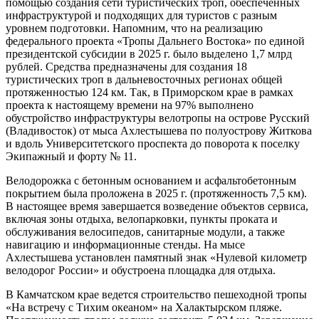
Терминал канатной дороги на стороне китайского Хэйхэ.
Фото: EastRussia
В ДФО предполагается привлекать российских и
иностранных туристов к посещению природных территорий с
помощью создания сети туристических троп, обеспеченных
инфраструктурой и подходящих для туристов с разным
уровнем подготовки. Напомним, что на реализацию
федерального проекта «Тропы Дальнего Востока» по единой
президентской субсидии в 2025 г. было выделено 1,7 млрд
рублей. Средства предназначены для создания 18
туристических троп в дальневосточных регионах общей
протяженностью 124 км. Так, в Приморском крае в рамках
проекта к настоящему времени на 97% выполнено
обустройство инфраструктуры велотропы на острове Русский
(Владивосток) от мыса Ахлестышева по полуострову Житкова
и вдоль Университетского проспекта до поворота к поселку
Экипажный и форту № 11.
Велодорожка с бетонным основанием и асфальтобетонным
покрытием была проложена в 2025 г. (протяженность 7,5 км).
В настоящее время завершается возведение объектов сервиса,
включая зоны отдыха, велопарковки, пункты проката и
обслуживания велосипедов, санитарные модули, а также