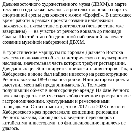
пешеходный мост длиной 3900 м (через акваторию затона
Хабаровской ремонтно-эксплуатационной базы флота) с
пешеходными, велосипедными и беговыми дорожками. Также
в проект седьмого этапа набережной входит создание
смотровых площадок, террас, элементов озеленения,
амфитеатра, парковочных пространств, зон торговли. Рядом с
набережной продолжается строительство нового здания
Дальневосточного художественного музея (ДВХМ), в марте
текущего года также началось строительство нового парка у
спортивной арены для хоккея с мячом «Ерофей». В настоящее
время работы в рамках проекта создания набережной
находятся на пятом этапе строительства (четыре этапа уже
завершены) — на участке от речного вокзала до площади
Славы. Шестой этап объединенной набережной включает
создание музейной набережной ДВХМ.
В туристические маршруты по городам Дальнего Востока
зачастую включаются объекты исторического и культурного
наследия, значительная часть которых требует реставрации.
Для данных целей планируется привлекать инвесторов. Так, в
Хабаровске в июне был найден инвестор на реконструкцию
Речного вокзала 1899 года постройки. Инициатором проекта
выступил местный предприниматель А. Толмачев,
получивший объект в долгосрочную аренду. На базе Речного
вокзала предполагается создать общественное пространство с