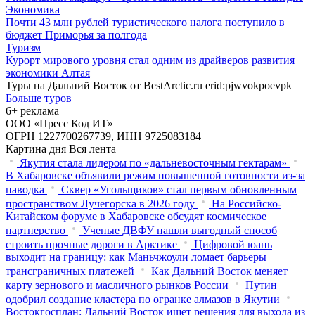
Во Владивостоке завершили строительство новой велотропы
на Русском острове
Туризм
Уникальный маршрут «Тропа осьминога» откроют в Находке
Экономика
Почти 43 млн рублей туристического налога поступило в
бюджет Приморья за полгода
Туризм
Курорт мирового уровня стал одним из драйверов развития
экономики Алтая
Туры на Дальний Восток от BestArctic.ru
erid:pjwvokpoevpk
Больше туров
6+ реклама
ООО «Пресс Код ИТ»
ОГРН 1227700267739, ИНН 9725083184
Картина дня
Вся лента
Якутия стала лидером по «дальневосточным гектарам»
В Хабаровске объявили режим повышенной готовности из‑за
паводка
Сквер «Угольщиков» стал первым обновленным
пространством Лучегорска в 2026 году
На Российско-
Китайском форуме в Хабаровске обсудят космическое
партнерство
Ученые ДВФУ нашли выгодный способ
строить прочные дороги в Арктике
Цифровой юань
выходит на границу: как Маньчжоули ломает барьеры