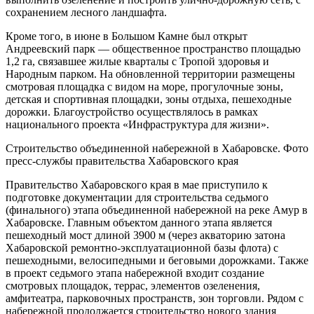
получила право на заключение договора КРТ и аренды
земельного участка площадью около 12,8 га в районе бухты
Балка (рядом с кампусом ДВФУ). На участке инвестор за семь
лет должен построить гостиницу категории «пять звезд» не
менее чем на 100 номеров, обустроить пешеходно-
рекреационную территорию вдоль береговой полосы,
выполнить озеленение и построить улично-дорожную сеть, с
сохранением лесного ландшафта.
Кроме того, в июне в Большом Камне был открыт
Андреевский парк — общественное пространство площадью
1,2 га, связавшее жилые кварталы с Тропой здоровья и
Народным парком. На обновленной территории размещены
смотровая площадка с видом на море, прогулочные зоны,
детская и спортивная площадки, зоны отдыха, пешеходные
дорожки. Благоустройство осуществлялось в рамках
национального проекта «Инфраструктура для жизни».
Строительство объединенной набережной в Хабаровске. Фото
пресс-службы правительства Хабаровского края
Правительство Хабаровского края в мае приступило к
подготовке документации для строительства седьмого
(финального) этапа объединенной набережной на реке Амур в
Хабаровске. Главным объектом данного этапа является