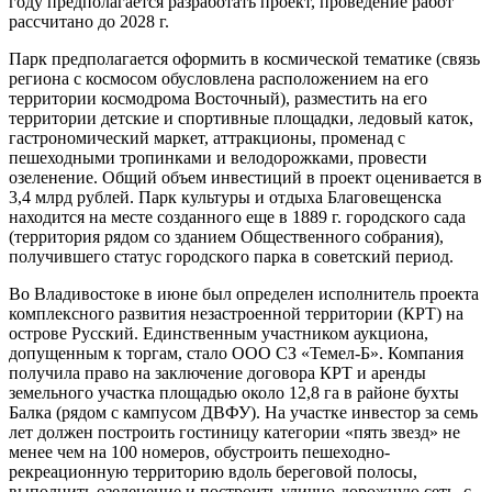
также соответствующей инфраструктуры. В Амурской
области Банк ДОМ.РФ в июле заключил кредитные договоры
с компанией ООО «Парк Благовещенск» о финансировании
реконструкции городского парка культуры и отдыха
Благовещенска в рамках концессионного соглашения. Общий
объем кредитования составит 1,2 млрд рублей. В текущем
году предполагается разработать проект, проведение работ
рассчитано до 2028 г.
Парк предполагается оформить в космической тематике (связь
региона с космосом обусловлена расположением на его
территории космодрома Восточный), разместить на его
территории детские и спортивные площадки, ледовый каток,
гастрономический маркет, аттракционы, променад с
пешеходными тропинками и велодорожками, провести
озеленение. Общий объем инвестиций в проект оценивается в
3,4 млрд рублей. Парк культуры и отдыха Благовещенска
находится на месте созданного еще в 1889 г. городского сада
(территория рядом со зданием Общественного собрания),
получившего статус городского парка в советский период.
Во Владивостоке в июне был определен исполнитель проекта
комплексного развития незастроенной территории (КРТ) на
острове Русский. Единственным участником аукциона,
допущенным к торгам, стало ООО СЗ «Темел-Б». Компания