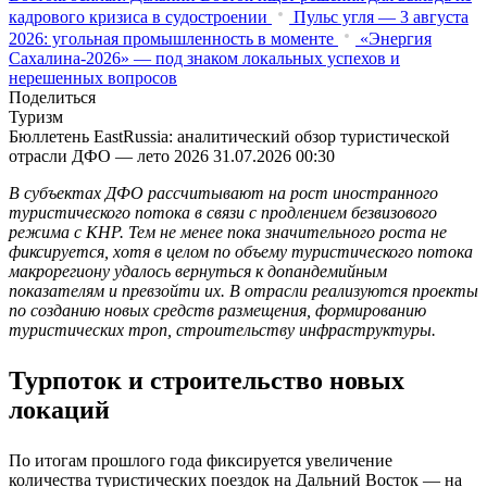
трансграничных платежей
Как Дальний Восток меняет
карту зернового и масличного рынков России
Путин
одобрил создание кластера по огранке алмазов в Якутии
Востокгосплан: Дальний Восток ищет решения для выхода из
кадрового кризиса в судостроении
Пульс угля — 3 августа
2026: угольная промышленность в моменте
«Энергия
Сахалина-2026» — под знаком локальных успехов и
нерешенных вопросов
Поделиться
Туризм
Бюллетень EastRussia: аналитический обзор туристической
отрасли ДФО — лето 2026
31.07.2026 00:30
В субъектах ДФО рассчитывают на рост иностранного
туристического потока в связи с продлением безвизового
режима с КНР. Тем не менее пока значительного роста не
фиксируется, хотя в целом по объему туристического потока
макрорегиону удалось вернуться к допандемийным
показателям и превзойти их. В отрасли реализуются проекты
по созданию новых средств размещения, формированию
туристических троп, строительству инфраструктуры.