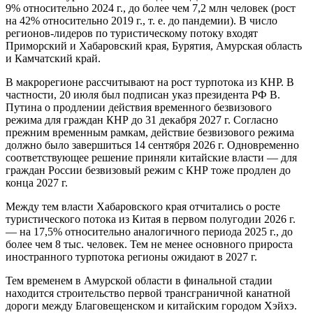
Турпоток и строительство новых
локаций
По итогам прошлого года фиксируется увеличение
количества туристических поездок на Дальний Восток — на
9% относительно 2024 г., до более чем 7,2 млн человек (рост
на 42% относительно 2019 г., т. е. до пандемии). В число
регионов-лидеров по туристическому потоку входят
Приморский и Хабаровский края, Бурятия, Амурская область
и Камчатский край.
В макрорегионе рассчитывают на рост турпотока из КНР. В
частности, 20 июля был подписан указ президента РФ В.
Путина о продлении действия временного безвизового
режима для граждан КНР до 31 декабря 2027 г. Согласно
прежним временным рамкам, действие безвизового режима
должно было завершиться 14 сентября 2026 г. Одновременно
соответствующее решение приняли китайские власти — для
граждан России безвизовый режим с КНР тоже продлен до
конца 2027 г.
Между тем власти Хабаровского края отчитались о росте
туристического потока из Китая в первом полугодии 2026 г.
— на 17,5% относительно аналогичного периода 2025 г., до