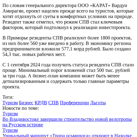
автономной: запланированы установка солнечных панелей,
дизель-генератора, локальных очистных сооружений и систем
водоснабжения.
По словам генерального директора ООО «КАРАТ» Вардуи
Амирагян, проект нацелен прежде всего на туристов, которые
хотят отдохнуть от суеты в комфортных условиях на природе.
Резидент также отметил, что режим СПВ стал ключевым
фактором, который подтолкнул к реализации инвестпроекта.
В Приморье резиденты СПВ реализуют более 1800 проектов,
из них более 560 уже введено в работу. В экономику региона
предприниматели вложили 577,1 млрд рублей. Было создано
54,3 тыс. новых рабочих мест.
С 1 сентября 2024 года получить статуса резидента СПВ стало
проще. Минимальный порог вложений стал 500 тыс. рублей
за три года. А бизнес-план компании может быть менее
детиализированным и содержать только главные параметры
проекта.
Теги:
Туризм
Бизнес
КРДВ
СПВ
Преференции
Льготы
Новости по теме:
Туризм