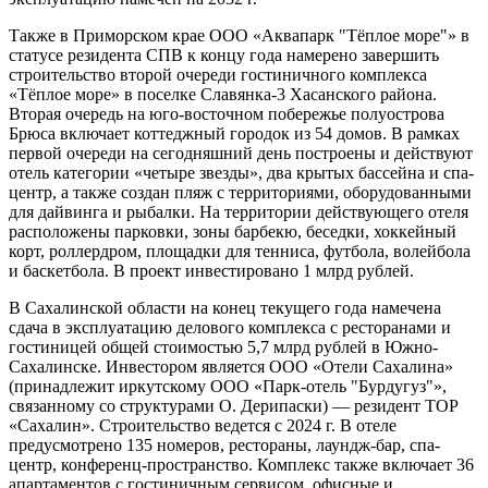
многофункционального физкультурно-оздоровительного
центра, включающего гостиницу на 150 номеров, спортивную
инфраструктуру с крытыми теннисными кортами, фитнес-
залом и бассейном, спа-зоной. В составе комплекса также
планируется разместить ресторанно-административный блок,
прогулочные маршруты и зоны отдыха. Ввод комплекса в
эксплуатацию намечен на 2032 г.
Также в Приморском крае ООО «Аквапарк "Тёплое море"» в
статусе резидента СПВ к концу года намерено завершить
строительство второй очереди гостиничного комплекса
«Тёплое море» в поселке Славянка-3 Хасанского района.
Вторая очередь на юго-восточном побережье полуострова
Брюса включает коттеджный городок из 54 домов. В рамках
первой очереди на сегодняшний день построены и действуют
отель категории «четыре звезды», два крытых бассейна и спа-
центр, а также создан пляж с территориями, оборудованными
для дайвинга и рыбалки. На территории действующего отеля
расположены парковки, зоны барбекю, беседки, хоккейный
корт, роллердром, площадки для тенниса, футбола, волейбола
и баскетбола. В проект инвестировано 1 млрд рублей.
В Сахалинской области на конец текущего года намечена
сдача в эксплуатацию делового комплекса с ресторанами и
гостиницей общей стоимостью 5,7 млрд рублей в Южно-