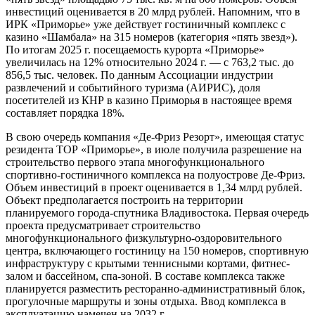
компаний «Самсон» в июне подписали на Петербургском
международном экономическом форуме соглашение о
сотрудничестве в сфере туризма и коммерческой
недвижимости, предполагающее развитие интегрированного
развлекательного курорта (ИРК) «Приморье». Проект
предусматривает создание гостиничного комплекса категории
«пять звезд» площадью 75 тыс. кв. м на 800 номеров. Объем
инвестиций оценивается в 20 млрд рублей. Напомним, что в
ИРК «Приморье» уже действует гостиничный комплекс с
казино «Шамбала» на 315 номеров (категория «пять звезд»).
По итогам 2025 г. посещаемость курорта «Приморье»
увеличилась на 12% относительно 2024 г. — с 763,2 тыс. до
856,5 тыс. человек. По данным Ассоциации индустрии
развлечений и событийного туризма (АИРИС), доля
посетителей из КНР в казино Приморья в настоящее время
составляет порядка 18%.
В свою очередь компания «Де-Фриз Резорт», имеющая статус
резидента ТОР «Приморье», в июле получила разрешение на
строительство первого этапа многофункционального
спортивно-гостиничного комплекса на полуострове Де-Фриз.
Объем инвестиций в проект оценивается в 1,34 млрд рублей.
Объект предполагается построить на территории
планируемого города-спутника Владивостока. Первая очередь
проекта предусматривает строительство