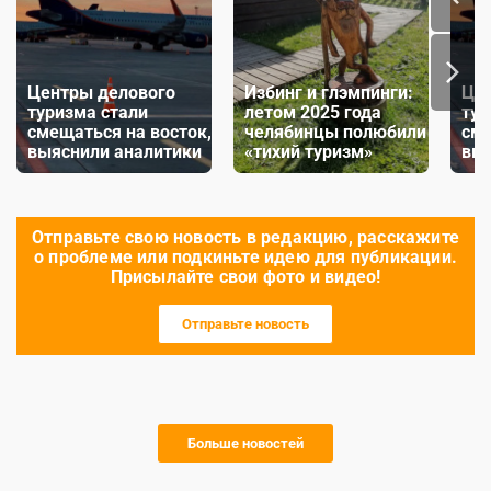
Центры делового
Избинг и глэмпинги:
Цен
туризма стали
летом 2025 года
тур
смещаться на восток,
челябинцы полюбили
сме
выяснили аналитики
«тихий туризм»
выя
Отправьте свою новость в редакцию, расскажите
о проблеме или подкиньте идею для публикации.
Присылайте свои фото и видео!
Отправьте новость
Больше новостей