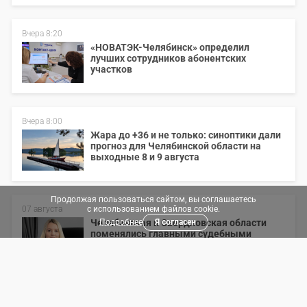
Вчера 8:20
«НОВАТЭК-Челябинск» определил
лучших сотрудников абонентских
участков
Вчера 8:00
Жара до +36 и не только: синоптики дали
прогноз для Челябинской области на
выходные 8 и 9 августа
Продолжая пользоваться сайтом, вы соглашаетесь
с использованием файлов cookie.
07 августа
Я согласен
Челябинская и Свердловская области
Подробнее
поменялись главными судебными
приставами