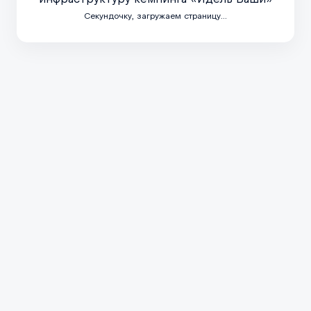
аванах, о развитии кемпингов и караван-парков, сервисных зон и другой 
уристической среде, спрос на автопутешествия и новые форматы размещ
Секундочку, загружаем страницу...
гов и Автотуризма. НСПКА объединяет экспертов, ежедневно работающих
Развернуть справку
 региональной туристической инфраструктуры. Поэтому в подборку попад
а колесах, развитие караванинга, изменения в нормативной базе, новые 
ктуру кемпинга «Идель Баши»