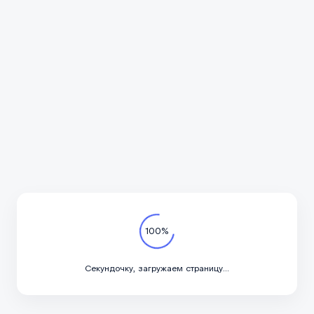
Подпишитесь на канал
в курсе актуальных но
важное, только по дел
Телеграм-канал
обранные материалы ведущих российских СМИ об автотуризме, автомототур
а колесах, автодомах и кемперах, жилых прицепах и караванах, о развит
зволяет увидеть, как ключевые медиа отражают изменения в туристическ
100%
жеста выступает Национальный Союз Профессионалов индустрии Кемпинго
ок для автодомов и автоприцепов, развитием автомобильных маршрутов и
Развернуть справку
териалы, отражающие реальные тенденции рынка: рост интереса к домам 
Секундочку, загружаем страницу...
развитием территорий.