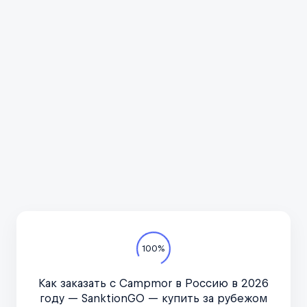
Всё про автотуризм
Подпишитесь на канал
в курсе актуальных но
важное, только по дел
Телеграм-канал
100%
Как заказать с Campmor в Россию в 2026
дников, популярные бренды, сложности с доставкой, помощь SANKTIONGO
году — SanktionGO — купить за рубежом
автомототуризме и караванинге, подобранные с учётом профессионально