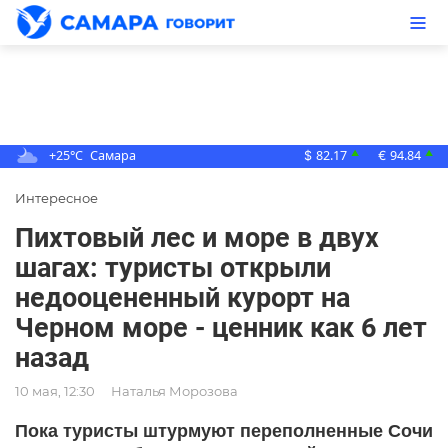
+25°C
Самара
82.17
94.84
▲
▲
$
€
Интересное
Пихтовый лес и море в двух
шагах: туристы открыли
недооцененный курорт на
Черном море - ценник как 6 лет
назад
10 мая, 12:30
Наталья Морозова
Пока туристы штурмуют переполненные Сочи