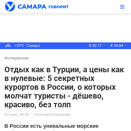
+33°C
Самара
82.17
94.84
▲
▲
$
€
Интересное
Отдых как в Турции, а цены как
в нулевые: 5 секретных
курортов в России, о которых
молчат туристы - дёшево,
красиво, без толп
30 мая, 20:32
Наталья Морозова
В России есть уникальные морские