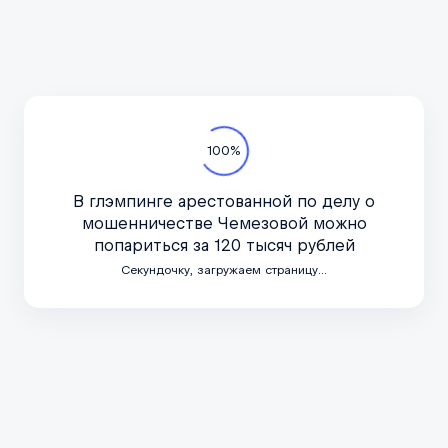
100%
В глэмпинге арестованной по делу о
Читайте экспертные мнения
мошенничестве Чемезовой можно
Смотрите подборку публикаций НСПКА
попариться за 120 тысяч рублей
в СМИ — интервью, аналитика
Секундочку, загружаем страницу...
и комментарии экспертов
НСПКА в СМИ