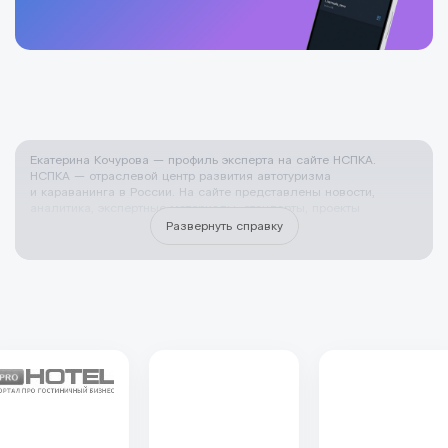
Екатерина Кочурова — профиль эксперта на сайте НСПКА.
НСПКА — отраслевой центр развития автотуризма
и караванинга в России. На сайте представлены новости,
аналитика, экспертные материалы, стандарты, проекты
и инициативы, направленные на формирование современной
Развернуть справку
инфраструктуры путешествий Эксперт НСПКА — это признанный
специалист с практическим опытом в сфере автотуризма,
караванинга и кемпинговой инфраструктуры. Эксперты Союза
участвуют в проектировании и развитии кемпингов
и кемпстоянок, создании автомобильных маршрутов для
самостоятельных путешественников, внедрении стандартов
и систем классификации, а также в оценке и сопровождении
профильных проектов на территории России. НСПКА привлекает
экспертов к работе с органами власти, инвесторами
и бизнесом, к подготовке методических материалов,
обучающих программ и профессиональных рекомендаций для
отрасли. Участие конкретного эксперта в деятельности Союза
подтверждает его высокую квалификацию, вовлечённость