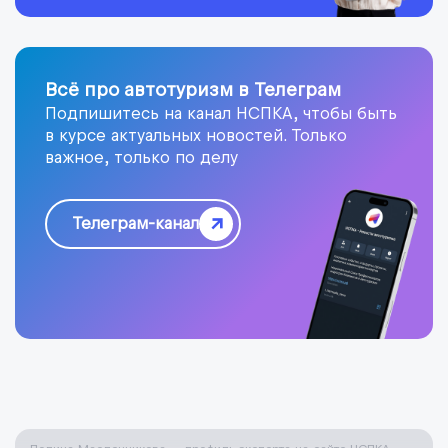
Всё про автотуризм в Телеграм
Подпишитесь на канал НСПКА, чтобы быть
в курсе актуальных новостей. Только
важное, только по делу
Телеграм-канал