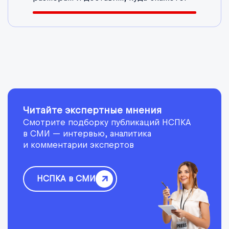
Читайте экспертные мнения
Смотрите подборку публикаций НСПКА
в СМИ — интервью, аналитика
и комментарии экспертов
НСПКА в СМИ