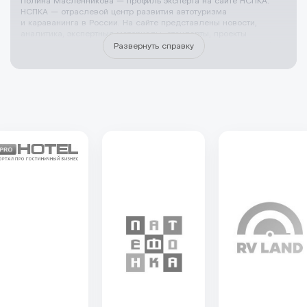
Полина Масленникова — профиль эксперта на сайте НСПКА.
НСПКА — отраслевой центр развития автотуризма
и караванинга в России. На сайте представлены новости,
аналитика, экспертные материалы, стандарты, проекты
и инициативы, направленные на формирование современной
Развернуть справку
инфраструктуры путешествий Эксперт НСПКА — это признанный
специалист с практическим опытом в сфере автотуризма,
караванинга и кемпинговой инфраструктуры. Эксперты Союза
участвуют в проектировании и развитии кемпингов
и кемпстоянок, создании автомобильных маршрутов для
самостоятельных путешественников, внедрении стандартов
и систем классификации, а также в оценке и сопровождении
профильных проектов на территории России. НСПКА привлекает
экспертов к работе с органами власти, инвесторами
и бизнесом, к подготовке методических материалов,
обучающих программ и профессиональных рекомендаций для
отрасли. Участие конкретного эксперта в деятельности Союза
подтверждает его высокую квалификацию, вовлечённость
в развитие рынка и готовность отвечать за качество решений,
принимаемых в интересах устойчивого развития индустрии
кемпингов и автотуризма.
НСПКА
>
Эксперты
>
Полина Масленникова