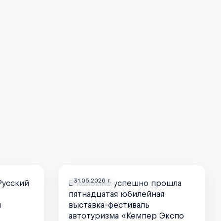
31.05.2026 г.
Русский
В Коломне успешно прошла
пятнадцатая юбилейная
и
выставка-фестиваль
автотуризма «Кемпер Экспо