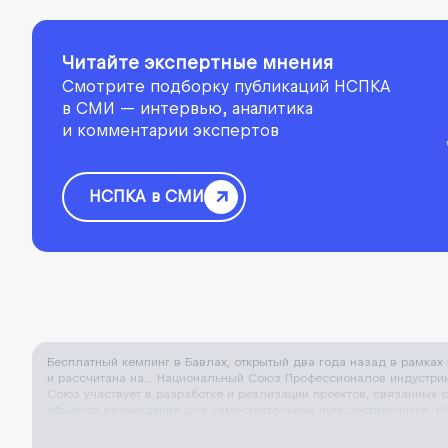
Читайте экспертные мнения
Смотрите подборку публикаций НСПКА
в СМИ — интервью, аналитика
и комментарии экспертов
НСПКА в СМИ
Бесплатный кемпинг в Бавлах, открытый два года назад в рамках
и рассчитана на… Национальный Союз Профессионалов индустрии 
Союз участвует в разработке и реализации проектов, связанных 
объектов размещения для самостоятельных путешественников. НС
сопровождение инициатив в области развития туристской среды и
и решения, которые влияют на развитие отрасли и формирование 