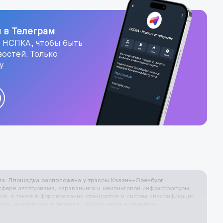
 в Телеграм
 НСПКА, чтобы быть
востей. Только
у
изма. Площадка расположена у трассы Казань–Оренбург
фере автотуризма, караванинга и кемпинговой инфраструктуры.
тов, а также в формировании стандартов и систем классификации
ти, инвесторов и бизнеса, обеспечивая экспертное
. Новости Союза отражают текущие проекты, партнерства