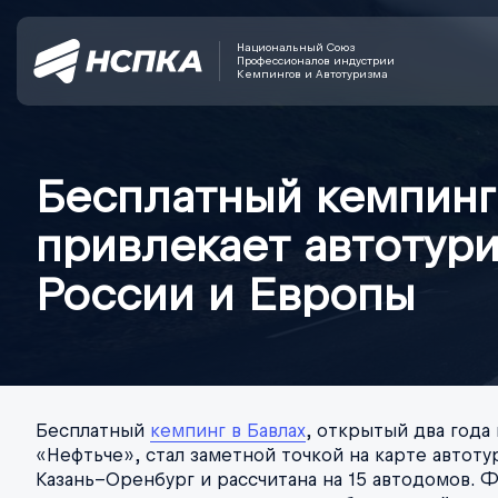
Национальный Союз
Профессионалов индустрии
Кемпингов и Автотуризма
Бесплатный кемпинг
привлекает автотури
России и Европы
Бесплатный
кемпинг в Бавлах
, открытый два года
«Нефтьче», стал заметной точкой на карте автот
Казань–Оренбург и рассчитана на 15 автодомов. Ф