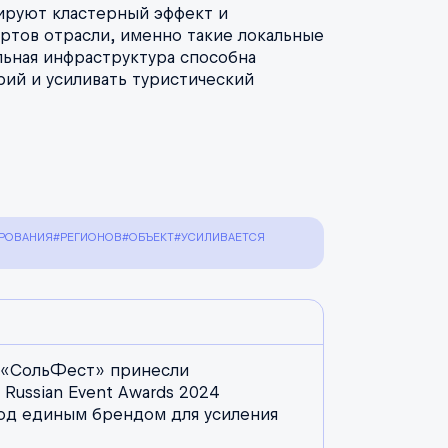
ируют кластерный эффект и
ртов отрасли, именно такие локальные
льная инфраструктура способна
рий и усиливать туристический
РОВАНИЯ
#РЕГИОНОВ
#ОБЪЕКТ
#УСИЛИВАЕТСЯ
и «СольФест» принесли
 Russian Event Awards 2024
од единым брендом для усиления