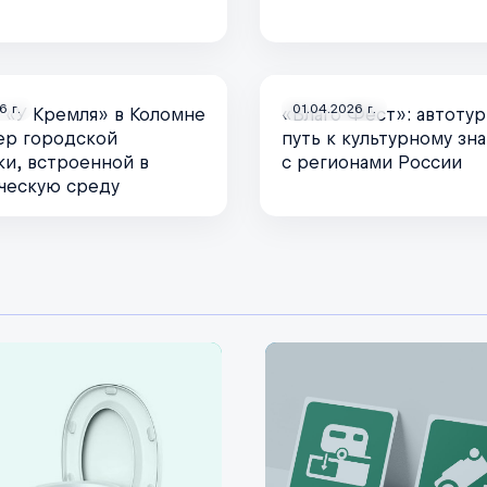
6 г.
01.04.2026 г.
 «У Кремля» в Коломне
«Благо Фест»: автотур
р городской
путь к культурному зн
и, встроенной в
с регионами России
ческую среду