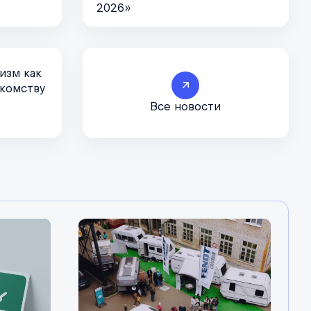
2026»
изм как
акомству
Все новости