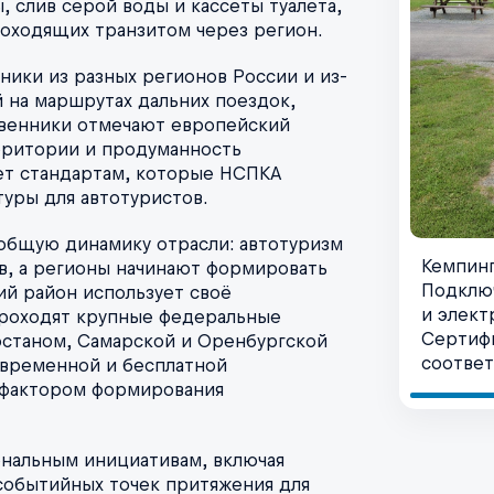
, слив серой воды и кассеты туалета,
роходящих транзитом через регион.
ики из разных регионов России и из-
й на маршрутах дальних поездок,
твенники отмечают европейский
рритории и продуманность
ет стандартам, которые НСПКА
уры для автотуристов.
 общую динамику отрасли: автотуризм
Кемпинг
ов, а регионы начинают формировать
Подклю
й район использует своё
и элект
роходят крупные федеральные
Сертиф
останом, Самарской и Оренбургской
соответ
овременной и бесплатной
 фактором формирования
ональным инициативам, включая
 событийных точек притяжения для