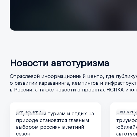
Новости автотуризма
Отраслевой информационный центр, где публику
о развитии караванинга, кемпингов и инфраструк
в России, а также новости о проектах НСПКА и к
25.07.2026 г.
15.06.202
Внутренний туризм и отдых на
В Респу
природе становятся главным
триумф
выбором россиян в летний
юбилейн
сезон
автотур