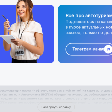
Всё про автотуризм
Подпишитесь на канал
в курсе актуальных но
важное, только по дел
Телеграм-канал
 реконструкции парка «Нефтьче», стал заметной точкой на карте автотур
Кемпингов и Автотуризма (НСПКА) объединяет экспертов, работающих в с
с созданием и развитием кемпингов, кемпстоянок, автотуристских маршру
ПКА выступает профессиональным центром компетенций для органов влас
 инфраструктуры для домов на колесах, автодомов, кемперов и караванов
Развернуть справку
современных условий для автотуризма в российских регионах.