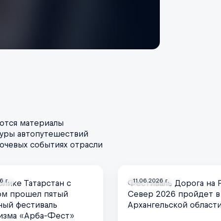
ются материалы
туры автопутешествий
лючевых событиях отрасли
6 г.
11.06.2026 г.
блике Татарстан с
Фестиваль Дорога на 
ом прошел пятый
Север 2026 пройдет в
ый фестиваль
Архангельской област
изма «Арба-Фест»