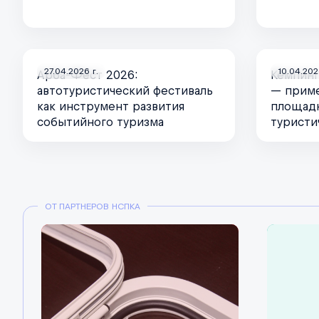
27.04.2026 г.
10.04.202
Арба-Фест 2026:
Кемпинг
автотуристический фестиваль
— приме
как инструмент развития
площадк
событийного туризма
туристи
ОТ ПАРТНЕРОВ НСПКА