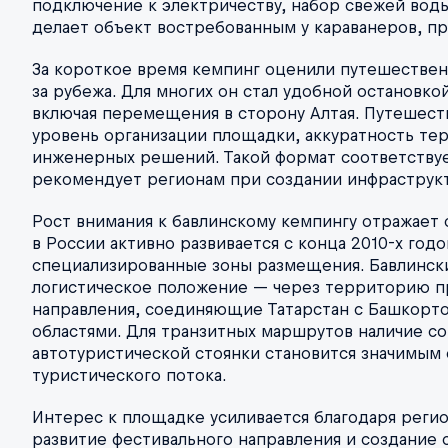
подключение к электричеству, набор свежей воды
делает объект востребованным у караванеров, п
За короткое время кемпинг оценили путешественн
за рубежа. Для многих он стал удобной остановко
включая перемещения в сторону Алтая. Путешес
уровень организации площадки, аккуратность те
инженерных решений. Такой формат соответству
рекомендует регионам при создании инфраструкт
Рост внимания к бавлинскому кемпингу отражает
в России активно развивается с конца 2010-х год
специализированные зоны размещения. Бавлински
логистическое положение — через территорию п
направления, соединяющие Татарстан с Башкорт
областями. Для транзитных маршрутов наличие с
автотуристической стоянки становится значимым
туристического потока.
Интерес к площадке усиливается благодаря реги
развитие фестивального направления и создание