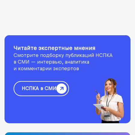
Читайте экспертные мнения
Смотрите подборку публикаций НСПКА
в СМИ — интервью, аналитика
и комментарии экспертов
НСПКА в СМИ