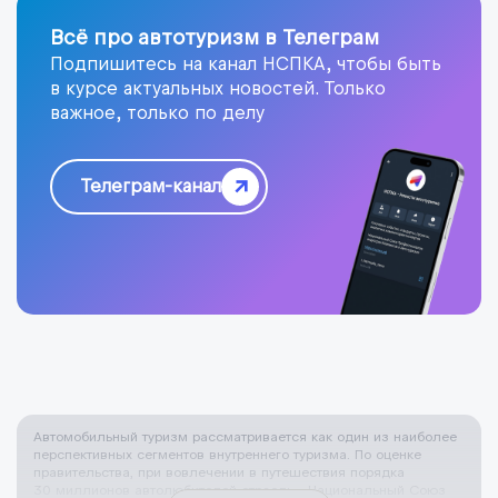
Всё про автотуризм в Телеграм
Подпишитесь на канал НСПКА, чтобы быть
в курсе актуальных новостей. Только
важное, только по делу
Телеграм-канал
Автомобильный туризм рассматривается как один из наиболее
перспективных сегментов внутреннего туризма. По оценке
правительства, при вовлечении в путешествия порядка
30 миллионов автолюбителей отрасль… Национальный Союз