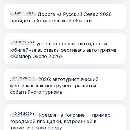
11.06.2026 г.
Фестиваль Дорога на Русский Север 2026
пройдет в Архангельской области
31.05.2026 г.
В Коломне успешно прошла пятнадцатая
юбилейная выставка-фестиваль автотуризма
«Кемпер Экспо 2026»
27.04.2026 г.
Арба-Фест 2026: автотуристический
фестиваль как инструмент развития
событийного туризма
10.04.2026 г.
Кемпинг «У Кремля» в Коломне — пример
городской площадки, встроенной в
туристическую среду