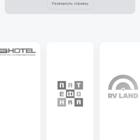
Профессионалов индустрии Кемпингов и Автотуризма (НСПКА)
Развернуть справку
объединяет экспертов, работающих в сфере автотуризма,
караванинга и кемпинговой инфраструктуры. Союз участвует
в разработке и реализации проектов, связанных с созданием
и развитием кемпингов, кемпстоянок, автотуристских
маршрутов, а также в формировании стандартов и систем
классификации объектов размещения для самостоятельных
путешественников. НСПКА выступает профессиональным
центром компетенций для органов власти, инвесторов
и бизнеса, обеспечивая экспертное сопровождение инициатив
в области развития туристской среды и инфраструктуры для
домов на колесах, автодомов, кемперов и караванов. Новости
Союза отражают текущие проекты, партнерства и решения,
которые влияют на развитие отрасли и формирование
современных условий для автотуризма в российских регионах.
НСПКА
>
Новости
>
Чернышенко: развитие автотуризма
способно принести экономике до 250 млрд рублей в год