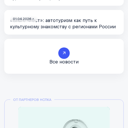
01.04.2026 г.
«Благо Фест»: автотуризм как путь к
культурному знакомству с регионами России
Все новости
ОТ ПАРТНЕРОВ НСПКА