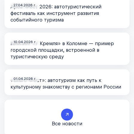
27.04.2026 г.
Арба-Фест 2026: автотуристический
фестиваль как инструмент развития
событийного туризма
10.04.2026 г.
Кемпинг «У Кремля» в Коломне — пример
городской площадки, встроенной в
туристическую среду
01.04.2026 г.
«Благо Фест»: автотуризм как путь к
культурному знакомству с регионами России
Все новости