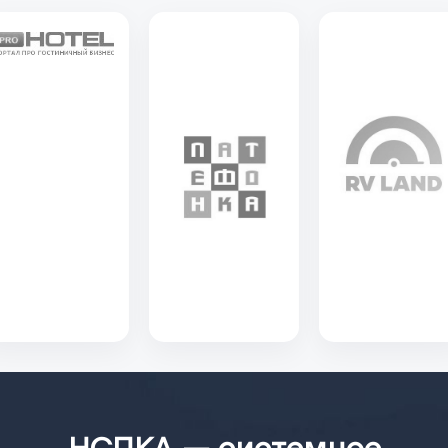
выступает профессиональным центром компетенций для
органов власти, инвесторов и бизнеса, обеспечивая экспертное
сопровождение инициатив в области развития туристской
среды и инфраструктуры для домов на колесах, автодомов,
кемперов и караванов. Новости Союза отражают текущие
проекты, партнерства и решения, которые влияют на развитие
отрасли и формирование современных условий для
автотуризма в российских регионах.
НСПКА
>
Новости
>
«Дорога на Русский Север»: Северодвинск
представил туристический потенциал автопутешественникам