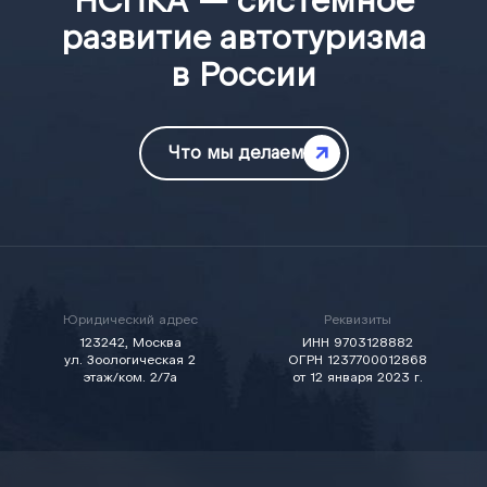
НСПКА — системное
развитие автотуризма
в России
Что мы делаем
Юридический адрес
Реквизиты
123242, Москва
ИНН 9703128882
ул. Зоологическая 2
ОГРН 1237700012868
этаж/ком. 2/7а
от 12 января 2023 г.