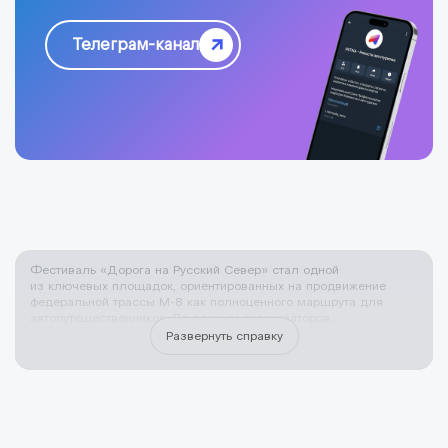
Телеграм-канал
Фестиваль «Дорога на Русский Север» стал одной
из ключевых площадок, ориентированных на продвижение
федеральной трассы М-8 как полноценного маршрута для
автопутешественников. По данным организаторов…
Национальный Союз Профессионалов индустрии Кемпингов
Развернуть справку
и Автотуризма (НСПКА) объединяет экспертов, работающих
в сфере автотуризма, караванинга и кемпинговой
инфраструктуры. Союз участвует в разработке и реализации
проектов, связанных с созданием и развитием кемпингов,
кемпстоянок, автотуристских маршрутов, а также
в формировании стандартов и систем классификации объектов
размещения для самостоятельных путешественников. НСПКА