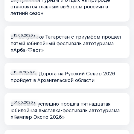
Внутренний туризм и отдых на природе
становятся главным выбором россиян в
летний сезон
15.06.2026 г.
В Республике Татарстан с триумфом прошел
пятый юбилейный фестиваль автотуризма
«Арба-Фест»
11.06.2026 г.
Фестиваль Дорога на Русский Север 2026
пройдет в Архангельской области
31.05.2026 г.
В Коломне успешно прошла пятнадцатая
юбилейная выставка-фестиваль автотуризма
«Кемпер Экспо 2026»